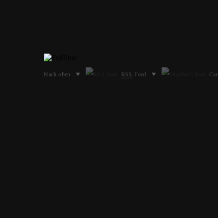
♥
♥
Nach oben
RSS
-Feed
Car