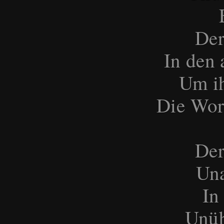
Der
In den
Um ih
Die Wor
Der
Una
In
Unüb