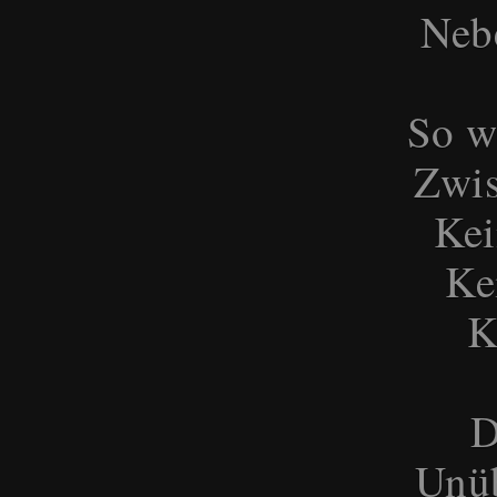
Neb
So we
Zwis
Kei
Ke
K
D
Unü